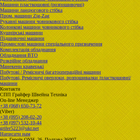
Машини пласткошовні (розпошивочні)
Машини ланцюгового стібка
Пром. машини Zig-Zag
Рукавні машини човникового стібка
Колонкові машини човникового стібка
Кушнірські машини
Підшивочні машини
Промислові машини спеціального призначення
Комплектація обладнання
Обладнання ВТО
Розкрійне обладнання
Манекени кравецькі
Побутові / Ремісничі багатоопераційні машини
Побутові, Ремісничі oверлоки, розпошивалки /пласткошовні/
машини
Контакти
CПП Гpaйфep Швeйна Тexнiка
On-line Менеджер
+38 (068) 650-73-72
(Viber)
+38 (095) 208-02-20
+38 (097) 532-10-44
grifer5223@ukr.net
Написати нам
вул. Героїв ОУН, 26, Полтава 36007