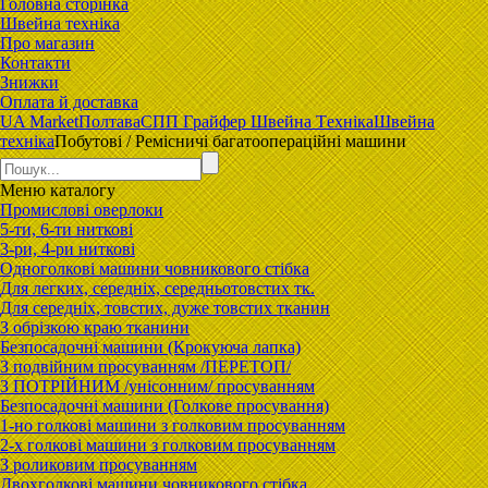
Головна сторiнка
Швейна техніка
Про магазин
Контакти
Знижки
Оплата й доставка
UA Market
Полтава
CПП Гpaйфep Швeйна Тexнiка
Швейна
техніка
Побутові / Ремісничі багатоопераційні машини
Меню
каталогу
Промислові оверлоки
5-ти, 6-ти ниткові
3-ри, 4-ри ниткові
Одноголкові машини човникового стібка
Для легких, середніх, середньотовстих тк.
Для середніх, товстих, дуже товстих тканин
З обрізкою краю тканини
Безпосадочні машини (Крокуюча лапка)
З подвійним просуванням /ПЕРЕТОП/
З ПОТРІЙНИМ /унісонним/ просуванням
Безпосадочні машини (Голкове просування)
1-но голкові машини з голковим просуванням
2-х голкові машини з голковим просуванням
З роликовим просуванням
Двохголкові машини човникового стібка