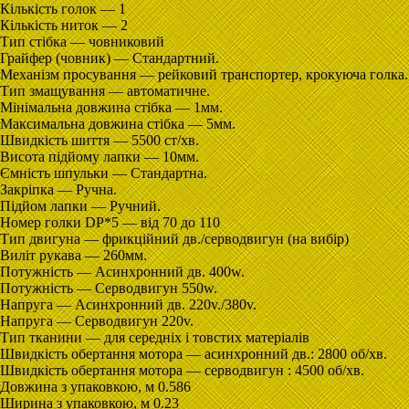
Кількість голок — 1
Кількість ниток — 2
Тип стібка — човниковий
Грайфер (човник) — Стандартний.
Механізм просування — рейковий транспортер, крокуюча голка.
Тип змащування — автоматичне.
Мінімальна довжина стібка — 1мм.
Максимальна довжина стібка — 5мм.
Швидкість шиття — 5500 ст/хв.
Висота підйому лапки — 10мм.
Ємність шпульки — Стандартна.
Закріпкa — Ручна.
Підйом лапки — Ручний.
Номер голки DР*5 — від 70 до 110
Тип двигуна — фрикційний дв./cерводвигун (на вибір)
Виліт рукава — 260мм.
Потужність — Асинхронний дв. 400w.
Потужність — Серводвигун 550w.
Напруга — Асинхронний дв. 220v./380v.
Напруга — Серводвигун 220v.
Тип тканини — для середніх і товстих матеріалів
Швидкість обертання мотора — асинхронний дв.: 2800 об/хв.
Швидкість обертання мотора — серводвигун : 4500 об/хв.
Довжина з упаковкою, м 0.586
Ширина з упаковкою, м 0.23