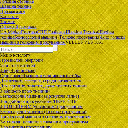
Головна сторiнка
Швейна техніка
Про магазин
Контакти
Знижки
Оплата й доставка
UA Market
Полтава
CПП Гpaйфep Швeйна Тexнiка
Швейна
техніка
Безпосадочні машини (Голкове просування)
1-но голкові
машини з голковим просуванням
VELLES VLS 1051
Меню
каталогу
Промислові оверлоки
5-ти, 6-ти ниткові
3-ри, 4-ри ниткові
Одноголкові машини човникового стібка
Для легких, середніх, середньотовстих тк.
Для середніх, товстих, дуже товстих тканин
З обрізкою краю тканини
Безпосадочні машини (Крокуюча лапка)
З подвійним просуванням /ПЕРЕТОП/
З ПОТРІЙНИМ /унісонним/ просуванням
Безпосадочні машини (Голкове просування)
1-но голкові машини з голковим просуванням
2-х голкові машини з голковим просуванням
З роликовим просуванням