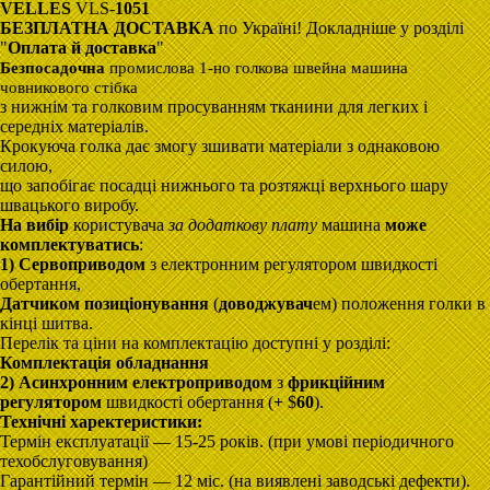
VELLES
VLS-
1051
БЕЗПЛАТНА ДОСТАВКА
по Україні! Докладніше у розділі
"
Оплата й доставка
"
Безпосадочна
промислова 1-но голкова швейна машина
човникового стібка
з нижнім та голковим просуванням тканини для легких і
середніх матеріалів.
Крокуюча голка дає змогу зшивати матеріали з однаковою
силою,
що запобігає посадці нижнього та розтяжці верхнього шару
швацького виробу.
На вибір
користувача
за додаткову плату
машина
може
комплектуватись
:
1) Сервоприводом
з електронним регулятором швидкості
обертання,
Датчиком позиціонування
(
доводжувач
ем) положення голки в
кінці шитва.
Перелік та ціни на комплектацію доступні у розділі:
Комплектація обладнання
2) А
синхронним
електроприводом
з
фрикційним
регулятором
швидкості обертання (
+
$
60
).
Технічні харектеристики:
Термін експлуатації — 15-25 років. (при умові періодичного
техобслуговування)
Гарантійний термін — 12 міс. (на виявлені заводські дефекти).