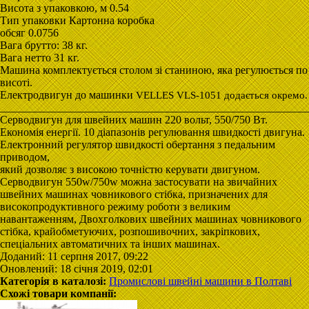
Висота з упаковкою, м 0.54
Тип упаковки Картонна коробка
обсяг 0.0756
Вага брутто: 38 кг.
Вага нетто 31 кг.
Машина комплектується столом зі станиною, яка регулюється по
висоті.
Електродвигун до машинки
VELLES VLS-1051
додається окремо.
________________________________________________________
Серводвигун для швейних машин 220 вольт, 550/750 Вт.
Економія енергії. 10 діапазонів регулювання швидкості двигуна.
Електронний регулятор швидкості обертання з педальним
приводом,
який дозволяє з високою точністю керувати двигуном.
Серводвигун 550w/750w можна застосувати на звичайних
швейних машинах човникового стібка, призначених для
високопродуктивного режиму роботи з великим
навантаженням, Двохголкових швейних машинах човникового
стібка, крайобметуючих, розпошивочних, закріпкових,
спеціальних автоматичних та інших машинах.
Доданий: 11 серпня 2017, 09:22
Оновлений: 18 січня 2019, 02:01
Категорія в каталозі:
Промислові швейні машини в Полтаві
Схожі товари компанії: