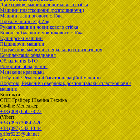
Двохголкові машини човникового стібка
Машини пласткошовні (розпошивочні)
Машини ланцюгового стібка
Пром. машини Zig-Zag
Рукавні машини човникового стібка
Колонкові машини човникового стібка
Кушнірські машини
Підшивочні машини
Промислові машини спеціального призначення
Комплектація обладнання
Обладнання ВТО
Розкрійне обладнання
Манекени кравецькі
Побутові / Ремісничі багатоопераційні машини
Побутові, Ремісничі oверлоки, розпошивалки /пласткошовні/
машини
Контакти
CПП Гpaйфep Швeйна Тexнiка
On-line Менеджер
+38 (068) 650-73-72
(Viber)
+38 (095) 208-02-20
+38 (097) 532-10-44
grifer5223@ukr.net
Написати нам