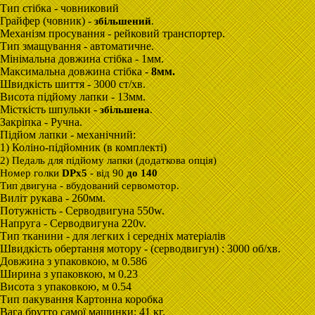
Тип стібка - човниковий
Грайфер (човник) -
збільшени
й
.
Механізм просування - рейковий транспортер.
Тип змащування - автоматичне.
Мінімальна довжина стібка - 1мм.
Максимальна довжина стібка -
8мм.
Швидкість шиття - 3000 ст/хв.
Висота підйому лапки - 13мм.
Місткість шпульки -
збільшенa
.
Закріпка - Ручна.
Підйом лапки - механічний:
1) Коліно-підйомник (в комплекті)
2) Педаль для підйому лапки (додаткова опція)
Номер голки
DPx5
- від 90
до 140
Тип двигуна - вбудований
сервомотор
.
Виліт рукава - 260мм.
Потужність - Серводвигуна 550w.
Напруга - Серводвигуна 220v.
Тип тканини - для легких і середніх матеріалів
Швидкість обертання моторy - (серводвигун) : 3000 об/хв.
Довжина з упаковкою, м 0.586
Ширина з упаковкою, м 0.23
Висота з упаковкою, м 0.54
Тип пакування Картонна коробка
Вага брутто самої машинки: 41 кг.