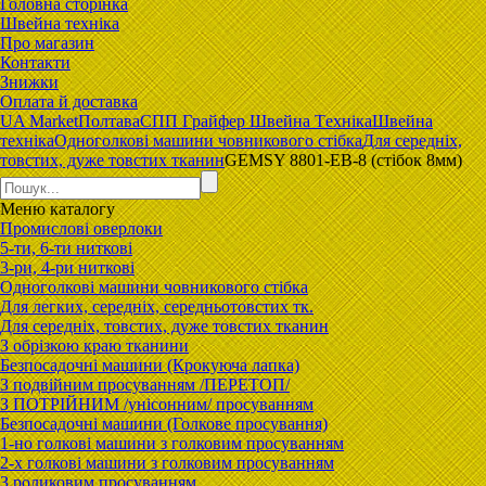
Головна сторiнка
Швейна техніка
Про магазин
Контакти
Знижки
Оплата й доставка
UA Market
Полтава
CПП Гpaйфep Швeйна Тexнiка
Швейна
техніка
Одноголкові машини човникового стібка
Для середніх,
товстих, дуже товстих тканин
GEMSY 8801-EB-8 (стібок 8мм)
Меню
каталогу
Промислові оверлоки
5-ти, 6-ти ниткові
3-ри, 4-ри ниткові
Одноголкові машини човникового стібка
Для легких, середніх, середньотовстих тк.
Для середніх, товстих, дуже товстих тканин
З обрізкою краю тканини
Безпосадочні машини (Крокуюча лапка)
З подвійним просуванням /ПЕРЕТОП/
З ПОТРІЙНИМ /унісонним/ просуванням
Безпосадочні машини (Голкове просування)
1-но голкові машини з голковим просуванням
2-х голкові машини з голковим просуванням
З роликовим просуванням