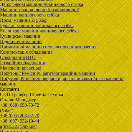
Двохголкові машини човникового стібка
Машини пласткошовні (розпошивочні)
Машини ланцюгового стібка
Пром. машини Zig-Zag
Рукавні машини човникового стібка
Колонкові машини човникового стібка
Кушнірські машини
Підшивочні машини
Промислові машини спеціального призначення
Комплектація обладнання
Обладнання ВТО
Розкрійне обладнання
Манекени кравецькі
Побутові / Ремісничі багатоопераційні машини
Побутові, Ремісничі oверлоки, розпошивалки /пласткошовні/
машини
Контакти
CПП Гpaйфep Швeйна Тexнiка
On-line Менеджер
+38 (068) 650-73-72
(Viber)
+38 (095) 208-02-20
+38 (097) 532-10-44
grifer5223@ukr.net
Написати нам