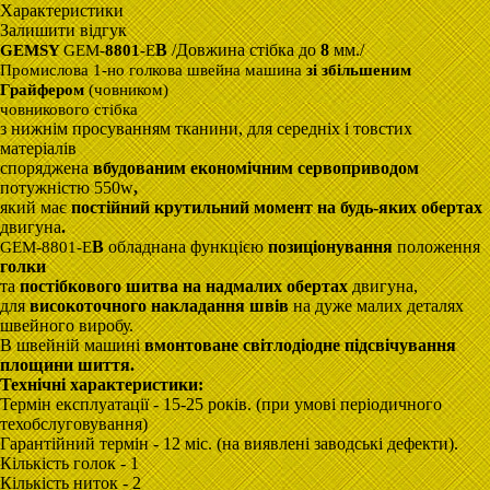
Характеристики
Залишити відгук
B
/Довжина стібка до
8
мм./
GEMSY
GEM-
8801
-
E
Промислова 1-но голкова швейна машина
зі збільшеним
Грайфером
(човником)
човникового стібка
з нижнім просуванням тканини, для середніх i товстих
матеріалів
споряджена
вбудованим економічним сервоприводом
потужністю 550w
,
який має
постійний
крутильний момент на
будь-яких обертах
двигуна
.
B
обладнана функцією
позиціонування
положення
GEM-8801-E
голки
та
постібкового шитва
на надмалих обертах
двигуна,
для
високоточного
накладання
швів
на дуже малих деталях
швейного виробу.
В швейній машині
вмонтоване
світлодіодне підсвічування
площини шиття
.
Технічні характеристики:
Термін експлуатації - 15-25 років. (при умові періодичного
техобслуговування)
Гарантійний термін - 12 міс. (на виявлені заводські дефекти).
Кількість голок - 1
Кількість ниток - 2