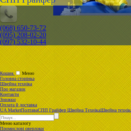
(068) 650-73-72
(095) 208-02-20
(097) 532-10-44
Кошик
Меню
Головна сторiнка
Швейна техніка
Про магазин
Контакти
Знижки
Оплата й доставка
UA Market
Полтава
CПП Гpaйфep Швeйна Тexнiка
Швейна технік
Меню
каталогу
Промислові оверлоки