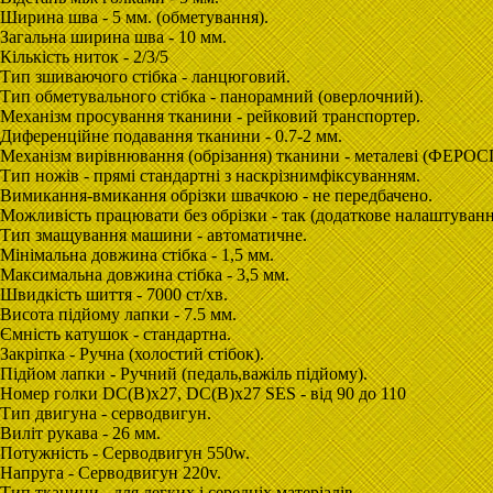
Ширина шва - 5 мм. (обметування).
Загальна ширина шва - 10 мм.
Кількість ниток - 2/3/5
Тип зшиваючого стібка - ланцюговий.
Тип обметувального стібка - панорамний (оверлочний).
Механізм просування тканини - рейковий транспортер.
Диференційне подавання тканини - 0.7-2 мм.
Механізм вирівнювання (обрізання) тканини - металеві (ФЕРО
Тип ножів - прямі стандартні з наскрізнимфіксуванням.
Вимикання-вмикання обрізки швачкою - не передбачено.
Можливість працювати без обрізки - так (додаткове налаштуванн
Тип змащування машини - автоматичне.
Мінімальна довжина стібка - 1,5 мм.
Максимальна довжина стібка - 3,5 мм.
Швидкість шиття - 7000 ст/хв.
Висота підйому лапки - 7.5 мм.
Ємність катушок - стандартна.
Закріпкa - Ручна (холостий стібок).
Підйом лапки - Ручний (педаль,важіль підйому).
Номер голки DC(B)x27, DC(B)x27 SES - від 90 до 110
Тип двигуна - cерводвигун.
Виліт рукава - 26 мм.
Потужність - Серводвигун 550w.
Напруга - Серводвигун 220v.
Тип тканини - для легких і середніх матеріалів