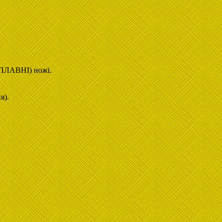
СПЛАВНІ) ножі.
я).