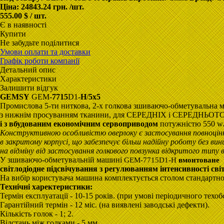
Ціна:
24843.24 грн.
/шт.
555.00 $ / шт.
Є в наявності
Купити
Не забудьте поділитися
Умови оплати та доставки
Графік роботи компанії
Детальний опис
Характеристики
Залишити відгук
GEMSY
GEM-
7715
D1-
H
/
5x5
Промислова 5-ти ниткова, 2-х голкова зшиваючо-обметувальна 
з нижнім просуванням тканини, для СЕРЕДНІХ і СЕРЕДНЬОТ
і з вбудованим економічним сервоприводом
потужністю 550 w
Конструктивною особливістю оверлоку є застосування повноцінн
в закритому корпусі, що забезпечує більш надійну роботу без ви
на відміну від застосування голкового повзунка відкритого типу в
У зшиваючо-обметувальній машині
GEM-7715D1-H
вмонтоване
світлодіодне підсвічування
з регулюванням
інтенсивності
сві
На вибір користувача машина комплектується столом стандартної
Технічні харектеристики
:
Термін експлуатації - 10-15 років. (при умові періодичного техо
Гарантійний термін - 12 міс. (на виявлені заводські дефекти).
Кількість голок - 1; 2.
Відстань між голками - 5 мм.