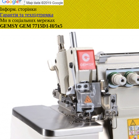
Інформ. сторінки
Гарантія та техпідтримка
Ми в соціальних мережах
GEMSY GEM 7715D1-H/5x5