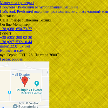
Манекени кравецькі
Побутові / Ремісничі багатоопераційні машини
Побутові, Ремісничі oверлоки, розпошивалки /пласткошовні/ м
Контакти
CПП Гpaйфep Швeйна Тexнiка
On-line Менеджер
+38 (068) 650-73-72
(Viber)
+38 (095) 208-02-20
+38 (097) 532-10-44
grifer5223@ukr.net
Написати нам
вул. Героїв ОУН, 26, Полтава 36007
Графік роботи