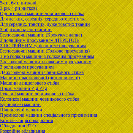
5-ти, 6-ти ниткові
3-ри, 4-ри ниткові
Одноголкові машини човникового стібка
Для легких, середніх, середньотовстих тк.
Для середніх, товстих, дуже товстих тканин
З обрізкою краю тканини
Безпосадочні машини (Крокуюча лапка)
З подвійним просуванням /ПЕРЕТОП/
З ПОТРІЙНИМ /унісонним/ просуванням
Безпосадочні машини (Голкове просування)
1-но голкові машини з голковим просуванням
2-х голкові машини з голковим просуванням
З роликовим просуванням
Двохголкові машини човникового стібка
Машини пласткошовні (розпошивочні)
Машини ланцюгового стібка
Пром. машини Zig-Zag
Рукавні машини човникового стібка
Колонкові машини човникового стібка
Кушнірські машини
Підшивочні машини
Промислові машини спеціального призначення
Комплектація обладнання
Обладнання ВТО
Розкрійне обладнання