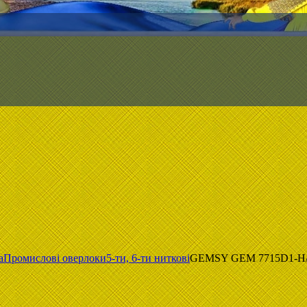
а
Промислові оверлоки
5-ти, 6-ти ниткові
GEMSY GEM 7715D1-H/