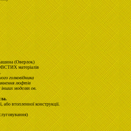
машина (Оверлок)
ОВСТИХ матеріалів
.
ого голковідника
никнення люфтів
 інших моделях ов.
тла.
, або втопленної конструкції.
бслуговування)