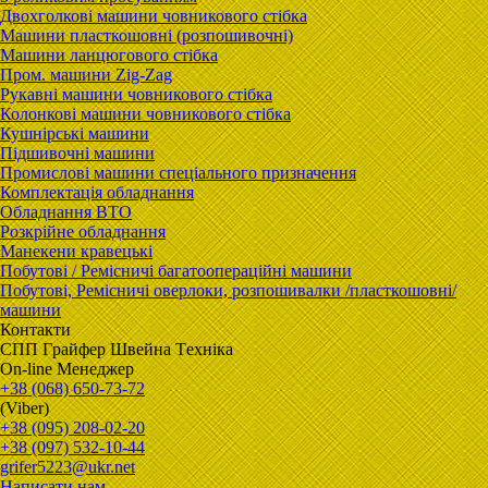
Двохголкові машини човникового стібка
Машини пласткошовні (розпошивочні)
Машини ланцюгового стібка
Пром. машини Zig-Zag
Рукавні машини човникового стібка
Колонкові машини човникового стібка
Кушнірські машини
Підшивочні машини
Промислові машини спеціального призначення
Комплектація обладнання
Обладнання ВТО
Розкрійне обладнання
Манекени кравецькі
Побутові / Ремісничі багатоопераційні машини
Побутові, Ремісничі oверлоки, розпошивалки /пласткошовні/
машини
Контакти
CПП Гpaйфep Швeйна Тexнiка
On-line Менеджер
+38 (068) 650-73-72
(Viber)
+38 (095) 208-02-20
+38 (097) 532-10-44
grifer5223@ukr.net
Написати нам