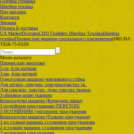
Головна сторiнка
Швейна техніка
Про магазин
Контакти
Знижки
Оплата й доставка
UA Market
Полтава
CПП Гpaйфep Швeйна Тexнiка
Швейна
техніка
Промислові машини спеціального призначення
SIRUBA
T828-75-032H
Меню
каталогу
Промислові оверлоки
5-ти, 6-ти ниткові
3-ри, 4-ри ниткові
Одноголкові машини човникового стібка
Для легких, середніх, середньотовстих тк.
Для середніх, товстих, дуже товстих тканин
З обрізкою краю тканини
Безпосадочні машини (Крокуюча лапка)
З подвійним просуванням /ПЕРЕТОП/
З ПОТРІЙНИМ /унісонним/ просуванням
Безпосадочні машини (Голкове просування)
1-но голкові машини з голковим просуванням
2-х голкові машини з голковим просуванням
З роликовим просуванням