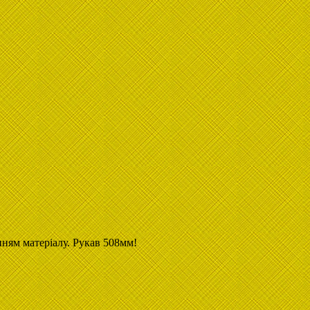
ням матеріалу. Рукав 508мм!