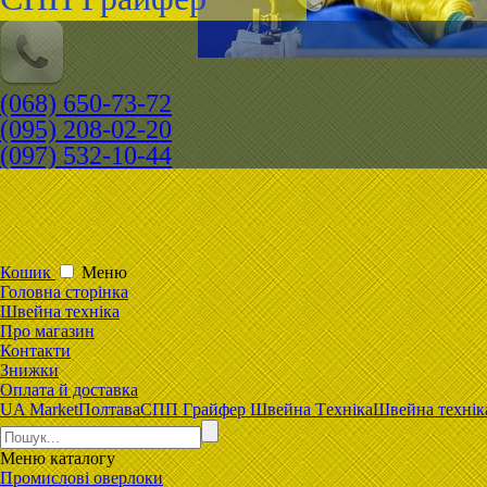
(068) 650-73-72
(095) 208-02-20
(097) 532-10-44
Кошик
Меню
Головна сторiнка
Швейна техніка
Про магазин
Контакти
Знижки
Оплата й доставка
UA Market
Полтава
CПП Гpaйфep Швeйна Тexнiка
Швейна технік
Меню
каталогу
Промислові оверлоки