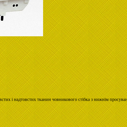
тих і надтовстих тканин човникового стібка з нижнім просуван