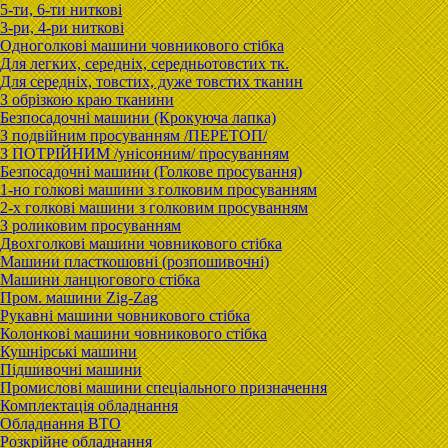
5-ти, 6-ти ниткові
3-ри, 4-ри ниткові
Одноголкові машини човникового стібка
Для легких, середніх, середньотовстих тк.
Для середніх, товстих, дуже товстих тканин
З обрізкою краю тканини
Безпосадочні машини (Крокуюча лапка)
З подвійним просуванням /ПЕРЕТОП/
З ПОТРІЙНИМ /унісонним/ просуванням
Безпосадочні машини (Голкове просування)
1-но голкові машини з голковим просуванням
2-х голкові машини з голковим просуванням
З роликовим просуванням
Двохголкові машини човникового стібка
Машини пласткошовні (розпошивочні)
Машини ланцюгового стібка
Пром. машини Zig-Zag
Рукавні машини човникового стібка
Колонкові машини човникового стібка
Кушнірські машини
Підшивочні машини
Промислові машини спеціального призначення
Комплектація обладнання
Обладнання ВТО
Розкрійне обладнання