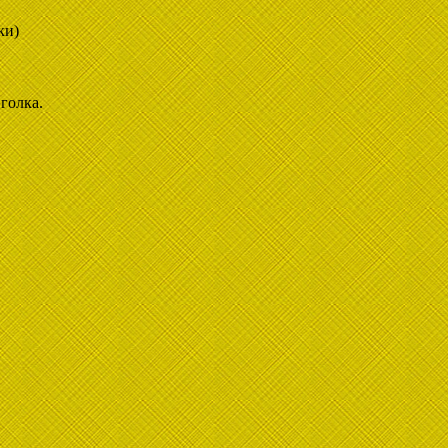
ки)
голка.