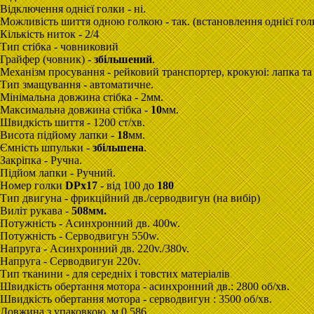
Відключення однієї голки - ні.
Можливість шиття одною голкою - так. (встановлення однієї гол
Кількість ниток - 2/4
Тип стібка - човниковий
Грайфер (човник) -
збільшений
.
Механізм просування - рейковий транспортер, крокуюі: лапка та 
Тип змащування - автоматичне.
Мінімальна довжина стібка - 2мм.
Максимальна довжина стібка -
10
мм.
Швидкість шиття - 1200 ст/хв.
Висота підйому лапки -
18
мм.
Ємність шпульки -
збільшена
.
Закріпкa - Ручна.
Підйом лапки - Ручний.
Номер голки
DPx17
- від 100 до
180
Тип двигуна - фрикційний дв./cерводвигун (на вибір)
Виліт рукава -
508мм.
Потужність - Асинхронний дв. 400w.
Потужність - Серводвигун 550w.
Напруга - Асинхронний дв. 220v./380v.
Напруга - Серводвигун 220v.
Тип тканини - для середніх і товстих матеріалів
Швидкість обертання мотора - асинхронний дв.: 2800 об/хв.
Швидкість обертання мотора - серводвигун : 3500 об/хв.
Довжина з упаковкою, м 0.586