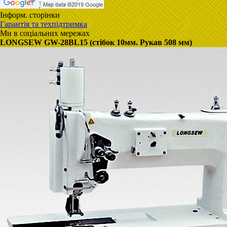
Інформ. сторінки
Гарантія та техпідтримка
Ми в соціальних мережах
LONGSEW GW-28BL15 (стібок 10мм. Рукав 508 мм)