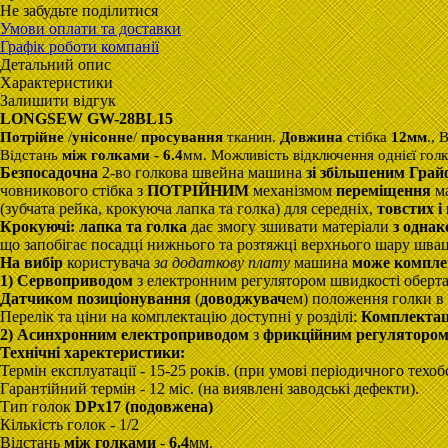
Не забудьте поділитися
Умови оплати та доставки
Графік роботи компанії
Детальний опис
Характеристики
Залишити відгук
LONGSEW GW-28BL15
Потрійне
/
унісонне
/
просування
тканин.
Довжина
стібка
12мм
., 
Відстань
між голками -
6.4
мм. Можливість відключення однієї голки
Безпосадочна
2-во голкова швейна машина
зі збільшеним Гра
човникового стібка з
ПОТРІЙНИМ
механізмом
переміщення
ма
(зубчата рейка, крокуюча лапка та голка) для середніх,
товстих і
Крокуючi: лапка
та голка
дає змогу зшивати матеріали
з одна
що запобігає посадці нижнього та розтяжці верхнього шару швац
На вибір
користувача
за додаткову плату
машина
може компле
1) Сервоприводом
з електронним регулятором швидкості оберт
Датчиком позиціонування
(
доводжувач
ем) положення голки в 
Перелік та ціни на комплектацію доступні у розділі:
Комплектац
2) А
синхронним
електроприводом
з
фрикційним
регуляторо
Технічні харектеристики:
Термін експлуатації - 15-25 років. (при умові періодичного техо
Гарантійний термін - 12 міс. (на виявлені заводські дефекти).
Тип голок
DPx17 (подовжена)
Кількість голок - 1/2
Відстань
між голками
-
6.4
мм.