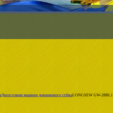
а
Двохголкові машини човникового стібка
LONGSEW GW-28BL15 (