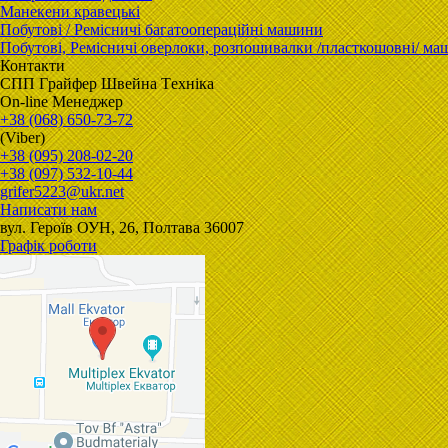
Манекени кравецькі
Побутові / Ремісничі багатоопераційні машини
Побутові, Ремісничі oверлоки, розпошивалки /пласткошовні/ м
Контакти
CПП Гpaйфep Швeйна Тexнiка
On-line Менеджер
+38 (068) 650-73-72
(Viber)
+38 (095) 208-02-20
+38 (097) 532-10-44
grifer5223@ukr.net
Написати нам
вул. Героїв ОУН, 26, Полтава 36007
Графік роботи