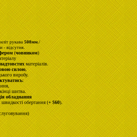
Виліт рукава
508мм
./
 - відсутня.
йфером
(
човником
)
теріалу
 надтовстих
матеріалів.
ковою силою
,
ького виробу.
ктуватись
:
ання,
кінці шитва.
ія обладнання
м
швидкості обертання (
+
$
60
).
бслуговування)