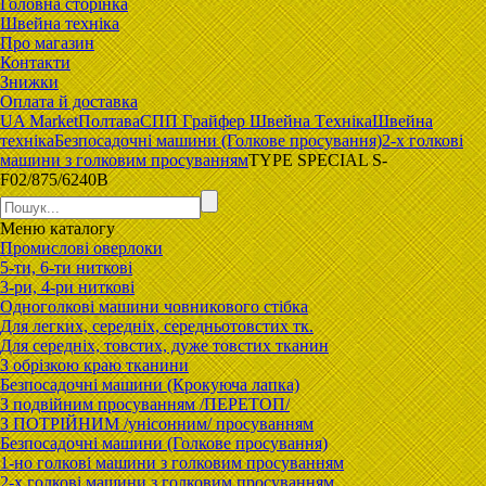
Головна сторiнка
Швейна техніка
Про магазин
Контакти
Знижки
Оплата й доставка
UA Market
Полтава
CПП Гpaйфep Швeйна Тexнiка
Швейна
техніка
Безпосадочні машини (Голкове просування)
2-х голкові
машини з голковим просуванням
TYPE SPECIAL S-
F02/875/6240B
Меню
каталогу
Промислові оверлоки
5-ти, 6-ти ниткові
3-ри, 4-ри ниткові
Одноголкові машини човникового стібка
Для легких, середніх, середньотовстих тк.
Для середніх, товстих, дуже товстих тканин
З обрізкою краю тканини
Безпосадочні машини (Крокуюча лапка)
З подвійним просуванням /ПЕРЕТОП/
З ПОТРІЙНИМ /унісонним/ просуванням
Безпосадочні машини (Голкове просування)
1-но голкові машини з голковим просуванням
2-х голкові машини з голковим просуванням