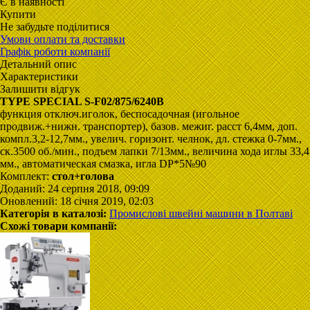
Є в наявності
Купити
Не забудьте поділитися
Умови оплати та доставки
Графік роботи компанії
Детальний опис
Характеристики
Залишити відгук
TYPE SPECIAL S-F02/875/6240B
функция отключ.иголок, беспосадочная (игольное
продвиж.+нижн. транспортер), базов. межиг. расст 6,4мм, доп.
компл.3,2-12,7мм., увелич. горизонт. челнок, дл. стежка 0-7мм.,
ск.3500 об./мин., подъем лапки 7/13мм., величина хода иглы 33,4
мм., автоматическая смазка, игла DР*5№90
Комплект:
стол+голова
Доданий: 24 серпня 2018, 09:09
Оновлений: 18 січня 2019, 02:03
Категорія в каталозі:
Промислові швейні машини в Полтаві
Схожі товари компанії: