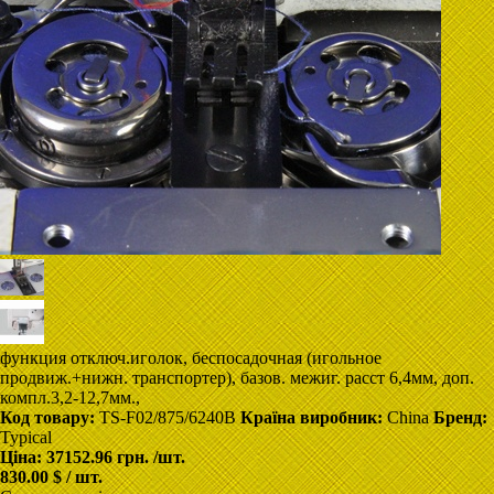
функция отключ.иголок, беспосадочная (игольное
продвиж.+нижн. транспортер), базов. межиг. расст 6,4мм, доп.
компл.3,2-12,7мм.,
Код товару:
TS-F02/875/6240B
Країна виробник:
Сhina
Бренд:
Typical
Ціна:
37152.96 грн.
/шт.
830.00 $ / шт.