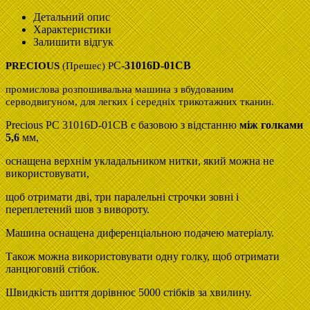
Детальний опис
Характеристики
Залишити відгук
C-
31016D-01CB
PRECIOUS
(Прешес) P
промислова розпошивальна машина з вбудованим
серводвигуном, для легких і середніх трикотажних тканин.
Precious PC 31016D-01CB є базовою з відстанню
між голками
5,6
мм,
оснащена верхнім укладальником нитки, який можна не
використовувати,
щоб отримати дві, три паралельні строчки зовні і
переплетений шов з вивороту.
Машина оснащена диференціальною подачею матеріалу.
Також можна використовувати одну голку, щоб отримати
ланцюговий стібок.
Швидкість шиття дорівнює 5000 стібків за хвилину.