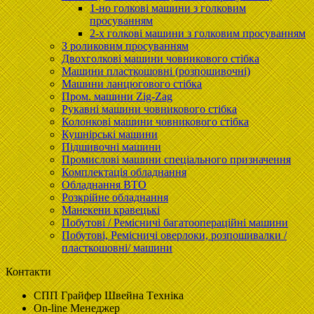
1-но голкові машини з голковим
просуванням
2-х голкові машини з голковим просуванням
З роликовим просуванням
Двохголкові машини човникового стібка
Машини пласткошовні (розпошивочні)
Машини ланцюгового стібка
Пром. машини Zig-Zag
Рукавні машини човникового стібка
Колонкові машини човникового стібка
Кушнірські машини
Підшивочні машини
Промислові машини спеціального призначення
Комплектація обладнання
Обладнання ВТО
Розкрійне обладнання
Манекени кравецькі
Побутові / Ремісничі багатоопераційні машини
Побутові, Ремісничі oверлоки, розпошивалки /
пласткошовні/ машини
Контакти
CПП Гpaйфep Швeйна Тexнiка
On-line Менеджер