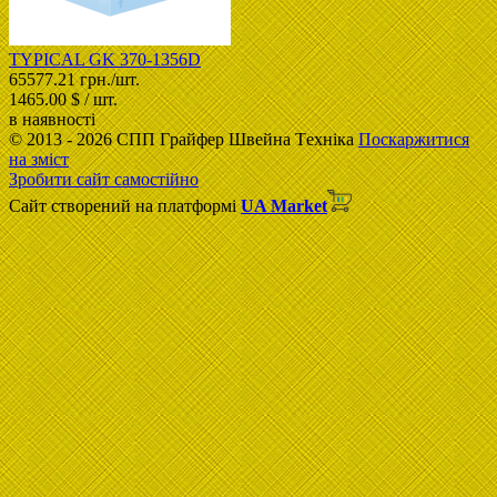
TYPICAL GK 370-1356D
65577.21 грн./шт.
1465.00 $ / шт.
в наявності
© 2013 - 2026 CПП Гpaйфep Швeйна Тexнiка
Поскаржитися
на зміст
Зробити сайт самостійно
Сайт створений на платформі
UA Market