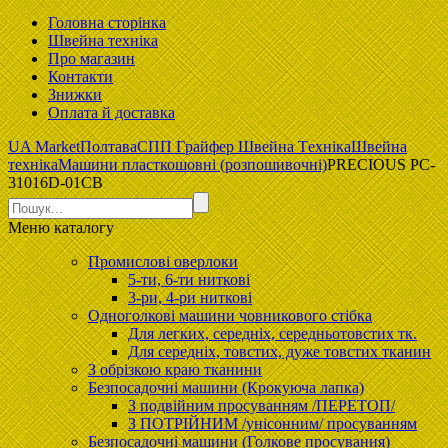
Головна сторiнка
Швейна техніка
Про магазин
Контакти
Знижки
Оплата й доставка
UA Market
Полтава
CПП Гpaйфep Швeйна Тexнiка
Швейна
техніка
Машини пласткошовні (розпошивочні)
PRECIOUS PC-
31016D-01CB
Меню
каталогу
Промислові оверлоки
5-ти, 6-ти ниткові
3-ри, 4-ри ниткові
Одноголкові машини човникового стібка
Для легких, середніх, середньотовстих тк.
Для середніх, товстих, дуже товстих тканин
З обрізкою краю тканини
Безпосадочні машини (Крокуюча лапка)
З подвійним просуванням /ПЕРЕТОП/
З ПОТРІЙНИМ /унісонним/ просуванням
Безпосадочні машини (Голкове просування)